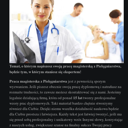
Temat, o którym napiszesz swoją pracę magisterską z Pielęgniarstwa,
będzie tym, w którym staniesz się ekspertem!
Praca magisterska z Pielęgniarstwa
jest z pewnością sporym
wyzwaniem. Jeśli piszesz obecnie swoją pracę dyplomową i natrafiasz na
rozmaite trudności, to zawsze możesz skontaktować się z nami. Jesteśmy
15 lat
legalnie działającą firmą, która od ponad
tworzy profesjonalne
wzory prac dyplomowych. Taki materiał bardzo chętnie stworzymy
również dla Ciebie. Dzięki niemu wszelka działalność naukowa będzie
dla Ciebie prostsza i łatwiejsza. Każdy tekst jest łatwiej tworzyć, jeśli ma
się przed sobą profesjonalny i unikatowy wzór. Innymi słowy,
korzystając
z naszych usług, zwiększasz szanse na finalny sukces Twojej pracy