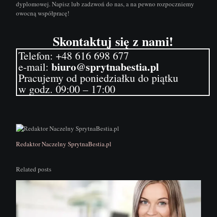
dyplomowej
. Napisz lub zadzwoń do nas, a na pewno rozpoczniemy
owocną współpracę!
Skontaktuj się z nami!
Telefon:
+48 616 698 677
biuro@sprytnabestia.pl
e-mail:
Pracujemy od poniedziałku do piątku
w godz. 09:00 – 17:00
Redaktor Naczelny SprytnaBestia.pl
Related posts