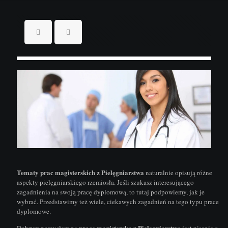
Tematy prac magisterskich z Pielęgniarstwa
naturalnie opisują różne
aspekty pielęgniarskiego rzemiosła. Jeśli szukasz interesującego
zagadnienia na swoją pracę dyplomową, to tutaj podpowiemy, jak je
wybrać. Przedstawimy też wiele, ciekawych zagadnień na tego typu prace
dyplomowe.
pracę magisterską z Pielęgniarstwa
Dobrym pomysłem na
jest pisanie o