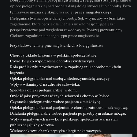
opiece pielęgniarskiej nad osobą z daną dolegliwością lub chorobą. Poza
pracy magisterskiej z
tym zawsze można się skupić w swojej
Pielęgniarstwa
na opisie danej choroby.
Sęk w tym, aby wybrać takie
zagadnienie, które będzie dla Ciebie zarówno pasjonujące, jak i
perspektywiczne pod względem zawodowym
. Poniżej prezentujemy
Ciekawe zagadnienia na tego typu prace magisterskie.
Przykładowe tematy prac magisterskich z Pielęgniarstwa
Choroby układu krążenia w polskim społeczeństwie.
Covid 19 jako współczesna choroba cywilizacyjna.
Rola profilaktyki prozdrowotnej w zapobieganiu chorobom układu
krążenia
Opieka pielęgniarska nad osobą z niedoczynnością tarczycy.
Wpływ witaminy C na zdrowie człowieka.
Specyfika opieki pielęgniarskiej w domu.
Otyłość jako przyczyna różnych schorzeń i chorób w Polsce.
Czynności pielęgniarskie wobec pacjenta z miażdżycą.
Opieka pielęgniarska nad pacjentem z chorobą zatorowo – zakrzepową.
Działania pielęgniarskie wobec pacjenta po przebytym udarze mózgu.
Wpływ negatywnych nawyków polskiego społeczeństwa, na stan
publicznej służby zdrowia.
Wieloaspektowa charakterystyka alergii pokarmowych.