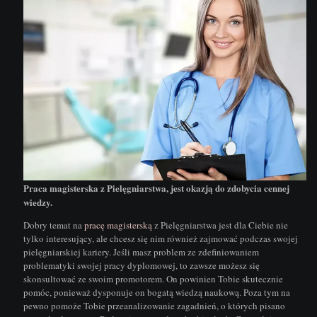
Praca magisterska z Pielęgniarstwa, jest okazją do zdobycia cennej
wiedzy.
Dobry temat na
pracę magisterską
z Pielęgniarstwa jest dla Ciebie nie
tylko interesujący, ale chcesz się nim również zajmować podczas swojej
pielęgniarskiej kariery. Jeśli masz problem ze zdefiniowaniem
problematyki swojej pracy dyplomowej, to zawsze możesz się
skonsultować ze swoim promotorem. On powinien Tobie skutecznie
pomóc, ponieważ dysponuje on bogatą wiedzą naukową. Poza tym na
pewno pomoże Tobie przeanalizowanie zagadnień, o których pisano