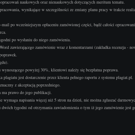
ch opracowań naukowych oraz nienaukowych dotyczących meritum tematu.
acowania, wynikające w szczególności ze zmiany planu pracy w trakcie realiz
e-mail po wcześniejszym opłaceniu zamówionej części, bądź całości opracowani
rca.
ygodni po wysłaniu do niego zamówienia.
Word zawierającego zamówienie wraz z komentarzami (zakładka recenzja - no
 poprawek.
ędu).
 wynoszącego powyżej 30%, klientowi należy się bezpłatna poprawa.
lagiatu jest dostarczenie przez klienta pełnego raportu z systemu plagiat.pl.
oznaczny z akceptacją poprzedniego.
 ma prawo do jego publikacji.
ie wymaga napisania więcej niż 5 stron na dzień, nie można zgłaszać darmowy
u dwóch tygodni od otrzymania zawiadomienia o tym iż jego zamówienie jest