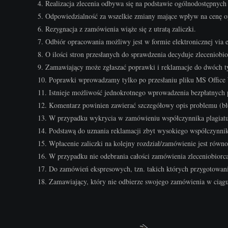
4. Realizacja zlecenia odbywa się na podstawie ogólnodostępny
5. Odpowiedzialność za wszelkie zmiany mające wpływ na cenę opr
6. Rezygnacja z zamówienia wiąże się z utratą zaliczki.
7. Odbiór opracowania możliwy jest w formie elektronicznej via 
8. O ilości stron przesłanych do sprawdzenia decyduje zleceniobio
9. Zamawiający może zgłaszać poprawki i reklamacje do dwóch t
10. Poprawki wprowadzamy tylko po przesłaniu pliku MS Office 
11. Istnieje możliwość jednokrotnego wprowadzenia bezpłatnych
12. Komentarz powinien zawierać szczegółowy opis problemu (bł
13. W przypadku wykrycia w zamówieniu współczynnika plagiatu
14. Podstawą do uznania reklamacji zbyt wysokiego współczynnika p
15. Wpłacenie zaliczki na kolejny rozdział/zamówienie jest równ
16. W przypadku nie odebrania całości zamówienia zleceniobiorca
17. Do zamówień ekspresowych, tzn. takich których przygotowan
18. Zamawiający, który nie odbierze swojego zamówienia w ciąg