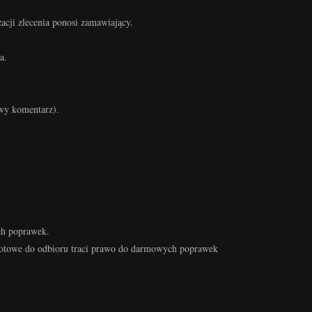
acji zlecenia ponosi zamawiający.
a.
wy komentarz).
ch poprawek.
 gotowe do odbioru traci prawo do darmowych poprawek