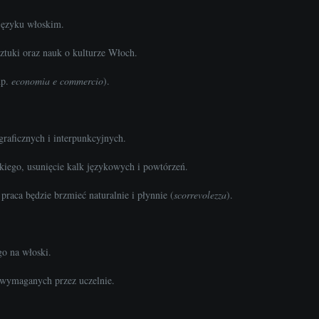
języku włoskim.
sztuki oraz nauk o kulturze Włoch.
np.
economia e commercio
).
raficznych i interpunkcyjnych.
iego, usunięcie kalk językowych i powtórzeń.
raca będzie brzmieć naturalnie i płynnie (
scorrevolezza
).
go na włoski.
 wymaganych przez uczelnie.