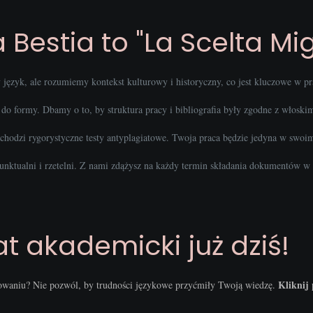
Bestia to "La Scelta Mig
język, ale rozumiemy kontekst kulturowy i historyczny, co jest kluczowe w p
o formy. Dbamy o to, by struktura pracy i bibliografia były zgodne z włosk
zechodzi rygorystyczne testy antyplagiatowe. Twoja praca będzie jedyna w swoi
unktualni i rzetelni. Z nami zdążysz na każdy termin składania dokumentów w 
at akademicki już dziś!
Kliknij 
owaniu? Nie pozwól, by trudności językowe przyćmiły Twoją wiedzę.