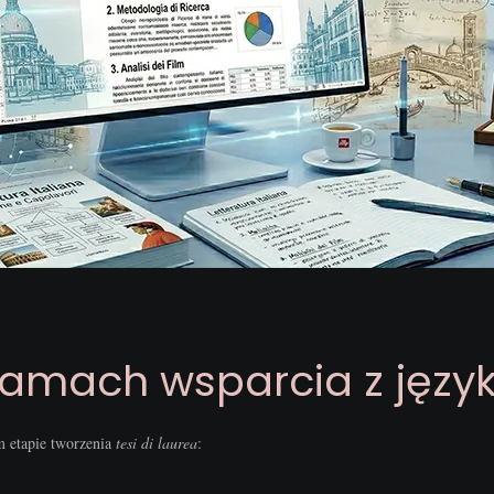
ramach wsparcia z języ
m etapie tworzenia
tesi di laurea
: