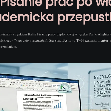
 Pisanie prac po wł
demicka przepustka
y związany z rynkiem Italii? Pisanie pracy dyplomowej w języku Dante Alighier
Sprytna Bestia to Twój rzymski mentor w
mickiego (
linguaggio accademico
).
 brzmieniem.