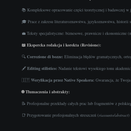
📚 Kompleksowe opracowanie części teoretycznej i badawczej w 
🎓 Prace z zakresu literaturoznawstwa, językoznawstwa, historii 
💼 Teksty specjalistyczne: biznesowe, prawnicze i ekonomiczne (
📖 Ekspercka redakcja i korekta (Revisione):
Correzione di bozze:
🔍
Eliminacja błędów gramatycznych, ortog
Editing stilistico:
🖋️
Nadanie tekstowi wysokiego tonu akademick
Weryfikacja przez Native Speakera:
🇮🇹
Gwarancja, że Twoja p
🌐 Tłumaczenia i abstrakty:
📝 Profesjonalne przekłady całych prac lub fragmentów z polskie
📑 Przygotowanie profesjonalnych streszczeń (
riassunto/abstract
)