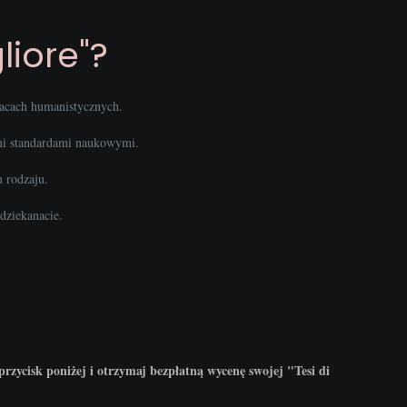
liore"?
racach humanistycznych.
imi standardami naukowymi.
m rodzaju.
dziekanacie.
przycisk poniżej i otrzymaj bezpłatną wycenę swojej "Tesi di