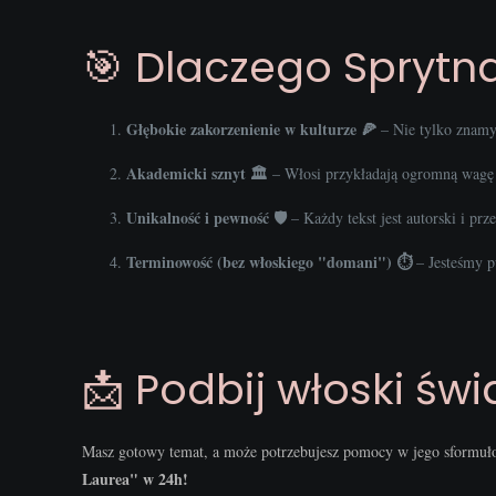
🎯 Dlaczego Sprytna 
Głębokie zakorzenienie w kulturze 🍕
– Nie tylko znamy 
Akademicki sznyt 🏛️
– Włosi przykładają ogromną wagę d
Unikalność i pewność 🛡️
– Każdy tekst jest autorski i pr
Terminowość (bez włoskiego "domani") ⏱️
– Jesteśmy p
📩 Podbij włoski świ
Masz gotowy temat, a może potrzebujesz pomocy w jego sformuł
Laurea" w 24h!