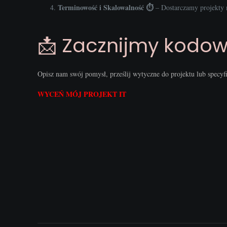
Terminowość i Skalowalność ⏱️
– Dostarczamy projekty n
📩 Zacznijmy kodow
Opisz nam swój pomysł, prześlij wytyczne do projektu lub specy
WYCEŃ MÓJ PROJEKT IT