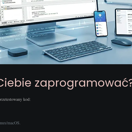
Ciebie zaprogramować
przetestowany kod:
inux/macOS.