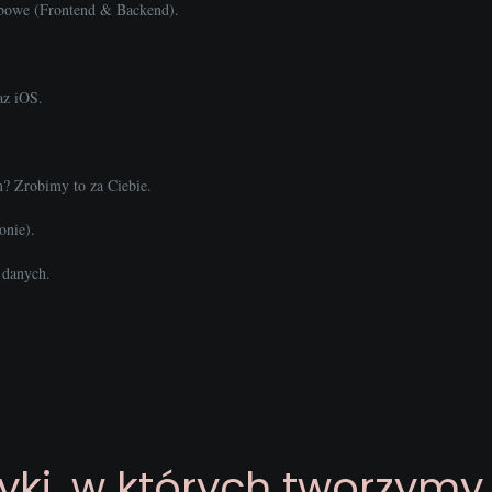
ebowe (Frontend & Backend).
az iOS.
m? Zrobimy to za Ciebie.
onie).
 danych.
zyki, w których tworzymy