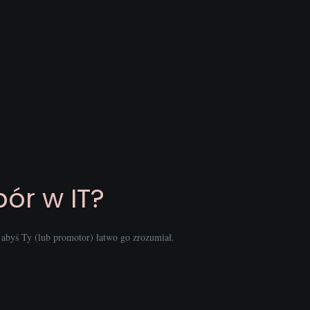
ór w IT?
abyś Ty (lub promotor) łatwo go zrozumiał.