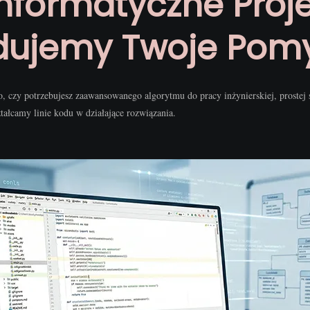
Informatyczne Proje
dujemy Twoje Pomy
o, czy potrzebujesz zaawansowanego algorytmu do pracy inżynierskiej, prostej
tałcamy linie kodu w działające rozwiązania.