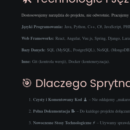
Dostosowujemy narzędzia do projektu, nie odwrotnie. Pracujemy 
Języki Programowania:
Java, Python, C++, C#, JavaScript, PHP
Web Frameworks:
React, Angular, Vue.js, Spring, Django, Lara
Bazy Danych:
SQL (MySQL, PostgreSQL), NoSQL (MongoDB)
Inne:
Git (kontrola wersji), Docker (konteneryzacja).
🎯 Dlaczego Sprytna
Czysty i Komentowany Kod 🧹
– Nie oddajemy „makaronu
Pełna Dokumentacja 📝
– Do każdego projektu dołączamy
Nowoczesne Stosy Technologiczne ⚡
– Używamy sprawdzo