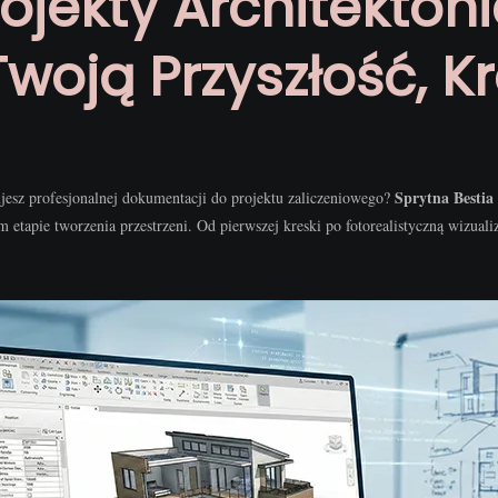
rojekty Architekton
oją Przyszłość, K
Sprytna Bestia
sz profesjonalnej dokumentacji do projektu zaliczeniowego?
 etapie tworzenia przestrzeni. Od pierwszej kreski po fotorealistyczną wizualiz