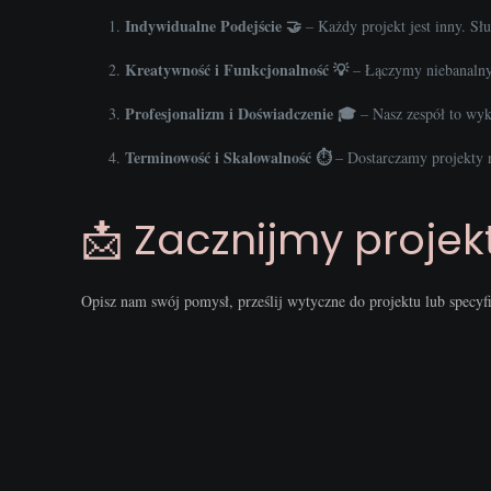
Indywidualne Podejście 🤝
– Każdy projekt jest inny. Sł
Kreatywność i Funkcjonalność 💡
– Łączymy niebanalny 
Profesjonalizm i Doświadczenie 🎓
– Nasz zespół to wyk
Terminowość i Skalowalność ⏱️
– Dostarczamy projekty n
📩 Zacznijmy proje
Opisz nam swój pomysł, prześlij wytyczne do projektu lub specy