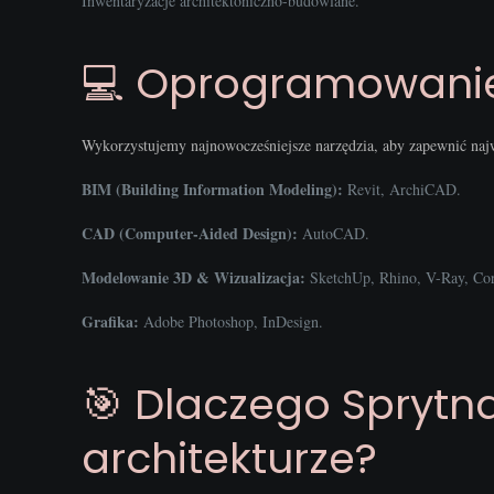
Inwentaryzacje architektoniczno-budowlane.
💻 Oprogramowanie
Wykorzystujemy najnowocześniejsze narzędzia, aby zapewnić najw
BIM (Building Information Modeling):
Revit, ArchiCAD.
CAD (Computer-Aided Design):
AutoCAD.
Modelowanie 3D & Wizualizacja:
SketchUp, Rhino, V-Ray, Cor
Grafika:
Adobe Photoshop, InDesign.
🎯 Dlaczego Sprytna
architekturze?