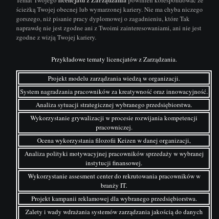
ścieżką Twojej obecnej lub wymarzonej kariery. Nie ma chyba niczego
gorszego, niż pisanie pracy dyplomowej o zagadnieniu, które Tak
naprawdę nie jest zgodne ani z Twoimi zainteresowaniami, ani nie jest
zgodne z wizją Twojej kariery.
Przykładowe tematy licencjatów z Zarządzania.
Projekt modelu zarządzania wiedzą w organizacji.
System nagradzania pracowników za kreatywność oraz innowacyjność.
Analiza sytuacji strategicznej wybranego przedsiębiorstwa.
Wykorzystanie grywalizacji w procesie rozwijania kompetencji
pracowniczej.
Ocena wykorzystania filozofii Keizen w danej organizacji,
Analiza polityki motywacyjnej pracowników sprzedaży w wybranej
instytucji finansowej.
Wykorzystanie assesment center do rekrutowania pracowników w
branży IT.
Projekt kampanii reklamowej dla wybranego przedsiębiorstwa.
Zalety i wady wdrażania systemów zarządzania jakością do danych