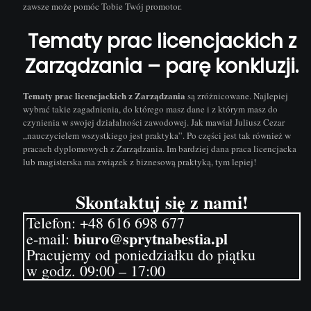
zawsze może pomóc Tobie Twój promotor.
Tematy prac licencjackich z
Zarządzania – parę konkluzji.
Tematy prac licencjackich z Zarządzania
są zróżnicowane. Najlepiej
wybrać takie zagadnienia, do którego masz dane i z którym masz do
czynienia w swojej działalności zawodowej. Jak mawiał Juliusz Cezar
„nauczycielem wszystkiego jest praktyka”. Po części jest tak również w
pracach dyplomowych z Zarządzania. Im bardziej dana praca licencjacka
lub magisterska ma związek z biznesową praktyką, tym lepiej!
Skontaktuj się z nami!
Telefon:
+48 616 698 677
biuro@sprytnabestia.pl
e-mail:
Pracujemy od poniedziałku do piątku
w godz. 09:00 – 17:00