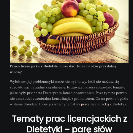
Praca licencjacka z Dietetyki może dać Tobie bardzo przydatną
wiedzę!
Wybór swojej problematyki może nie być łatwy. Jeśli nie możesz się
zdecydować na żadne zagadnienie, to zawsze możesz sprawdzić tematy,
jakie były pisane na Dietetyce w latach poprzednich. Poza tym na pewno
nie zaszkodzi ewentualna konsultacja z promotorem. On na pewno będzie
w stanie doradzić Tobie jakiś fajny temat na
pracę licencjacką
z Dietetyki.
Tematy prac licencjackich z
Dietetyki – parę słów