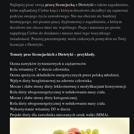
pracę licencjacką
z Dietetyki
Najlepiej pisać swoją
o takim zagadnieniu,
które najbardziej Ciebie kręci i którym docelowo chciałbyś się zajmować
podczas swojego życia zawodowego. Nie ma obecnie nic bardziej
frustrującego, niż pisanie pracy dyplomowej o zagadnieniu, z którym
docelowo nie chcesz mieć nic wspólnego.
Pasja i marzenia po prostu
napędzają Ciebie do działania i musisz mieć tego wszystkiego
świadomość
. Poniżej prezentujemy wiele ciekawych pomysłów na Twój
licencjat z Dietetyki.
Tematy prac licencjackich z Dietetyki – przykłady.
Ocena nawyków żywieniowych u ciężarowców.
Rola witaminy C w diecie człowieka.
Ocena spożycia składników energetycznych przez polską młodzież.
Wpływ diety bezglutenowej na zdrowie człowieka.
Mocne i słabe strony diety lekkostrawnej z modyfikacjami konsystencji.
Rola diety ubogoenergetycznej w redukowaniu masy ciała.
Mocne i słabe strony diety ketogenicznej.
Rola diety ubogoenergetycznej w redukowaniu masy ciała.
Wykorzystanie witaminy D3 w diecie.
Projekt diety dla zawodnika mieszanych sztuk walki (MMA).