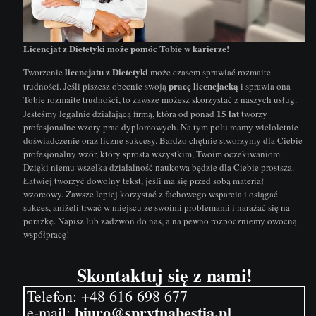
Licencjat z Dietetyki może pomóc Tobie w karierze!
licencjatu z Dietetyki
Tworzenie
może czasem sprawiać rozmaite
pracę licencjacką
trudności. Jeśli piszesz obecnie swoją
i sprawia ona
Tobie rozmaite trudności, to zawsze możesz skorzystać z naszych usług.
15 lat
Jesteśmy legalnie działającą firmą, która od ponad
tworzy
profesjonalne wzory prac dyplomowych. Na tym polu mamy wieloletnie
doświadczenie oraz liczne sukcesy. Bardzo chętnie stworzymy dla Ciebie
profesjonalny wzór, który sprosta wszystkim, Twoim oczekiwaniom.
Dzięki niemu wszelka działalność naukowa będzie dla Ciebie prostsza.
Łatwiej tworzyć dowolny tekst, jeśli ma się przed sobą materiał
wzorcowy
. Zawsze lepiej korzystać z fachowego wsparcia i osiągać
sukces, aniżeli trwać w miejscu ze swoimi problemami i narażać się na
porażkę. Napisz lub zadzwoń do nas, a na pewno rozpoczniemy owocną
współpracę!
Skontaktuj się z nami!
Telefon:
+48 616 698 677
biuro@sprytnabestia.pl
e-mail: